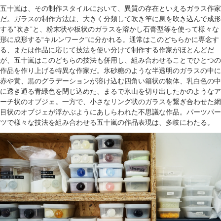
五十嵐は、その制作スタイルにおいて、異質の存在といえるガラス作家
だ。ガラスの制作方法は、大きく分類して吹き竿に息を吹き込んで成形
する“吹き”と、粉末状や板状のガラスを溶かし石膏型等を使って様々な
形に成形する“キルンワーク”に分かれる。通常はこのどちらかに専念す
る、または作品に応じて技法を使い分けて制作する作家がほとんどだ
が、五十嵐はこのどちらの技法も併用し、組み合わせることでひとつの
作品を作り上げる特異な作家だ。氷砂糖のような半透明のガラスの中に
赤や黄、黒のグラデーションが溶け込む四角い箱状の物体、乳白色の中
に透き通る青緑色を閉じ込めた、まるで氷山を切り出したかのようなア
ーチ状のオブジェ。一方で、小さなリング状のガラスを繋ぎ合わせた網
目状のオブジェが浮かぶようにあしらわれた不思議な作品。パーツパー
ツで様々な技法を組み合わせる五十嵐の作品表現は、多岐にわたる。