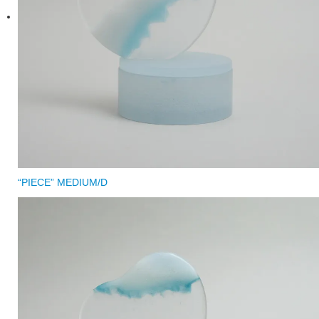
“PIECE” MEDIUM/D