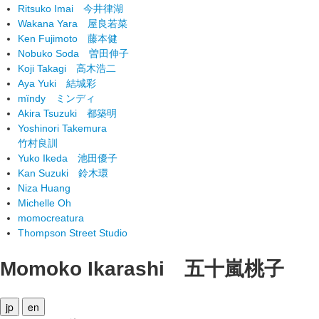
Ritsuko Imai
今井律湖
Wakana Yara
屋良若菜
Ken Fujimoto
藤本健
Nobuko Soda
曽田伸子
Koji Takagi
高木浩二
Aya Yuki
結城彩
mïndy
ミンディ
Akira Tsuzuki
都築明
Yoshinori Takemura
竹村良訓
Yuko Ikeda
池田優子
Kan Suzuki
鈴木環
Niza Huang
Michelle Oh
momocreatura
Thompson Street Studio
Momoko Ikarashi
五十嵐桃子
jp
en