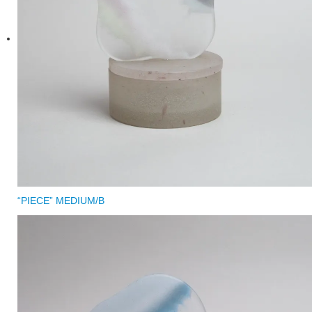
“PIECE” MEDIUM/B