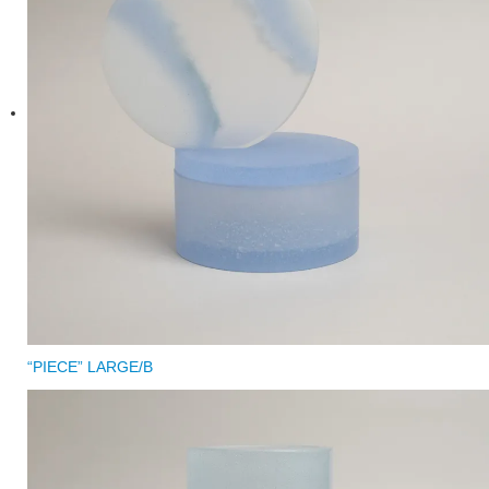
“PIECE” LARGE/B