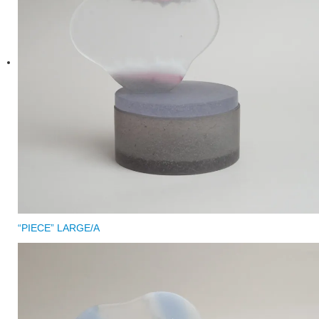
“PIECE” LARGE/A