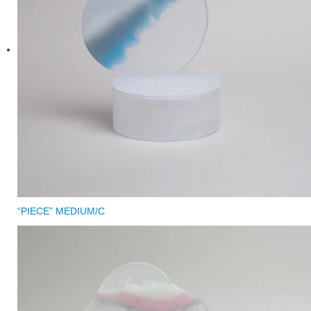
“PIECE” MEDIUM/C