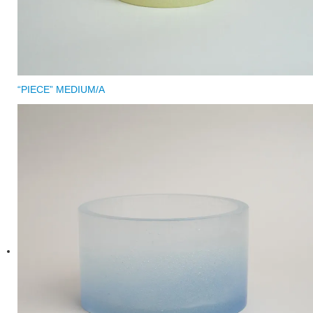
“PIECE” MEDIUM/A