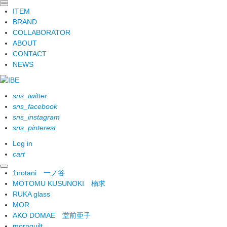
ITEM
BRAND
COLLABORATOR
ABOUT
CONTACT
NEWS
sns_twitter
sns_facebook
sns_instagram
sns_pinterest
Log in
cart
1notani
一ノ谷
MOTOMU KUSUNOKI
楠求
RUKA glass
MOR
AKO DOMAE
堂前亜子
mornquilt