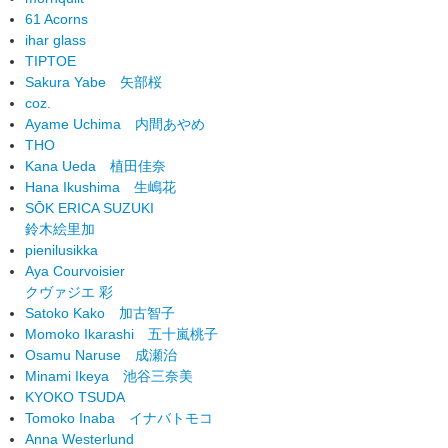
61 Acorns
ihar glass
TIPTOE
Sakura Yabe
矢部桜
coz.
Ayame Uchima
内間あやめ
THO
Kana Ueda
植田佳奈
Hana Ikushima
生嶋花
SŌK ERICA SUZUKI
鈴木絵里加
pienilusikka
Aya Courvoisier
クヴァジエ 彩
Satoko Kako
加古智子
Momoko Ikarashi
五十嵐桃子
Osamu Naruse
成瀬治
Minami Ikeya
池谷三奈美
KYOKO TSUDA
Tomoko Inaba
イナバトモコ
Anna Westerlund