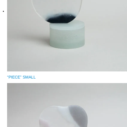
“PIECE” SMALL