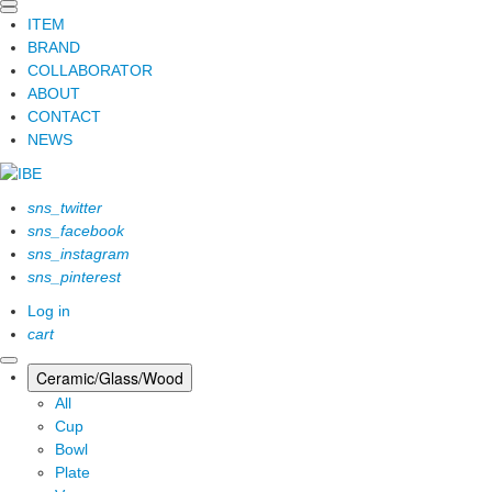
ITEM
BRAND
COLLABORATOR
ABOUT
CONTACT
NEWS
sns_twitter
sns_facebook
sns_instagram
sns_pinterest
Log in
cart
Ceramic/Glass/Wood
All
Cup
Bowl
Plate