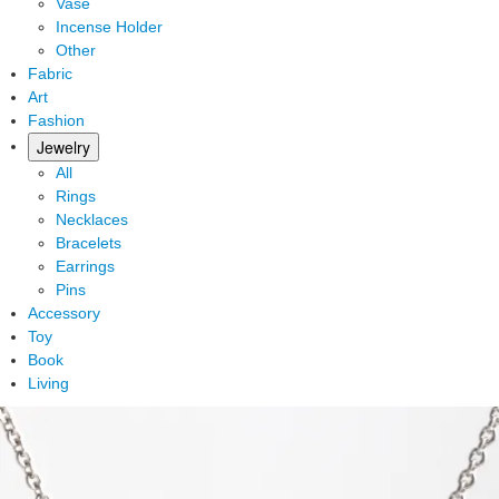
Vase
Incense Holder
Other
Fabric
Art
Fashion
Jewelry
All
Rings
Necklaces
Bracelets
Earrings
Pins
Accessory
Toy
Book
Living