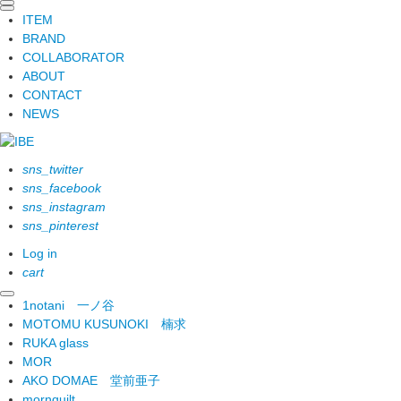
ITEM
BRAND
COLLABORATOR
ABOUT
CONTACT
NEWS
sns_twitter
sns_facebook
sns_instagram
sns_pinterest
Log in
cart
1notani
一ノ谷
MOTOMU KUSUNOKI
楠求
RUKA glass
MOR
AKO DOMAE
堂前亜子
mornquilt