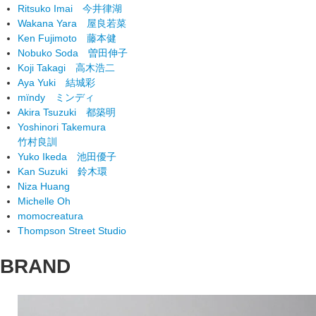
Ritsuko Imai
今井律湖
Wakana Yara
屋良若菜
Ken Fujimoto
藤本健
Nobuko Soda
曽田伸子
Koji Takagi
高木浩二
Aya Yuki
結城彩
mïndy
ミンディ
Akira Tsuzuki
都築明
Yoshinori Takemura
竹村良訓
Yuko Ikeda
池田優子
Kan Suzuki
鈴木環
Niza Huang
Michelle Oh
momocreatura
Thompson Street Studio
BRAND