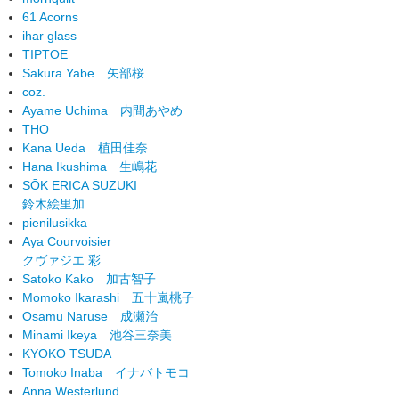
61 Acorns
ihar glass
TIPTOE
Sakura Yabe
矢部桜
coz.
Ayame Uchima
内間あやめ
THO
Kana Ueda
植田佳奈
Hana Ikushima
生嶋花
SŌK ERICA SUZUKI
鈴木絵里加
pienilusikka
Aya Courvoisier
クヴァジエ 彩
Satoko Kako
加古智子
Momoko Ikarashi
五十嵐桃子
Osamu Naruse
成瀬治
Minami Ikeya
池谷三奈美
KYOKO TSUDA
Tomoko Inaba
イナバトモコ
Anna Westerlund