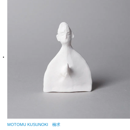
MOTOMU KUSUNOKI
楠求