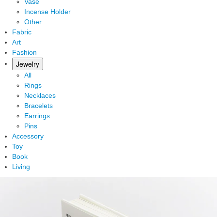
Vase
Incense Holder
Other
Fabric
Art
Fashion
Jewelry
All
Rings
Necklaces
Bracelets
Earrings
Pins
Accessory
Toy
Book
Living