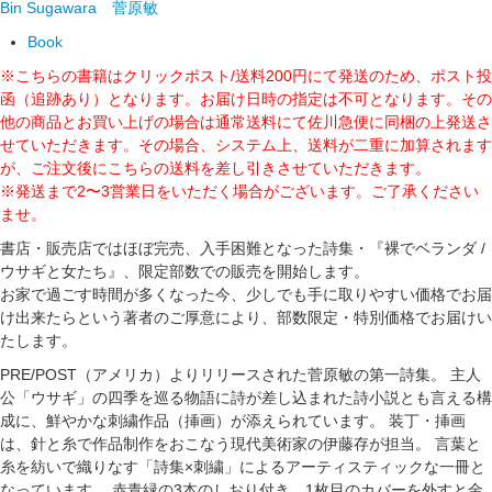
Bin Sugawara
菅原敏
Book
※こちらの書籍はクリックポスト/送料200円にて発送のため、ポスト投
函（追跡あり）となります。お届け日時の指定は不可となります。その
他の商品とお買い上げの場合は通常送料にて佐川急便に同梱の上発送さ
せていただきます。その場合、システム上、送料が二重に加算されます
が、ご注文後にこちらの送料を差し引きさせていただきます。
※発送まで2〜3営業日をいただく場合がございます。ご了承ください
ませ。
書店・販売店ではほぼ完売、入手困難となった詩集・『裸でベランダ /
ウサギと女たち』、限定部数での販売を開始します。
お家で過ごす時間が多くなった今、少しでも手に取りやすい価格でお届
け出来たらという著者のご厚意により、部数限定・特別価格でお届けい
たします。
PRE/POST（アメリカ）よりリリースされた菅原敏の第一詩集。 主人
公「ウサギ」の四季を巡る物語に詩が差し込まれた詩小説とも言える構
成に、鮮やかな刺繍作品（挿画）が添えられています。 装丁・挿画
は、針と糸で作品制作をおこなう現代美術家の伊藤存が担当。 言葉と
糸を紡いで織りなす「詩集×刺繍」によるアーティスティックな一冊と
なっています。 赤青緑の3本のしおり付き、1枚目のカバーを外すと金