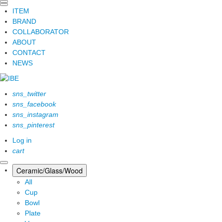
ITEM
BRAND
COLLABORATOR
ABOUT
CONTACT
NEWS
sns_twitter
sns_facebook
sns_instagram
sns_pinterest
Log in
cart
Ceramic/Glass/Wood
All
Cup
Bowl
Plate