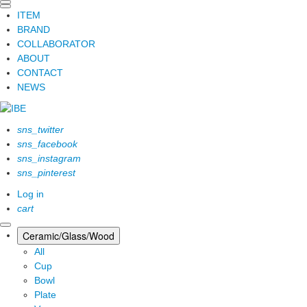
ITEM
BRAND
COLLABORATOR
ABOUT
CONTACT
NEWS
sns_twitter
sns_facebook
sns_instagram
sns_pinterest
Log in
cart
Ceramic/Glass/Wood
All
Cup
Bowl
Plate