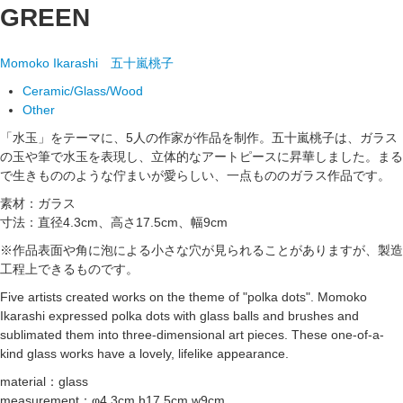
GREEN
Momoko Ikarashi
五十嵐桃子
Ceramic/Glass/Wood
Other
「水玉」をテーマに、5人の作家が作品を制作。五十嵐桃子は、ガラス
の玉や筆で水玉を表現し、立体的なアートピースに昇華しました。まる
で生きもののような佇まいが愛らしい、一点もののガラス作品です。
素材：ガラス
寸法：直径4.3cm、高さ17.5cm、幅9cm
※作品表面や角に泡による小さな穴が見られることがありますが、製造
工程上できるものです。
Five artists created works on the theme of "polka dots". Momoko
Ikarashi expressed polka dots with glass balls and brushes and
sublimated them into three-dimensional art pieces. These one-of-a-
kind glass works have a lovely, lifelike appearance.
material：glass
measurement：φ4.3cm,h17.5cm,w9cm