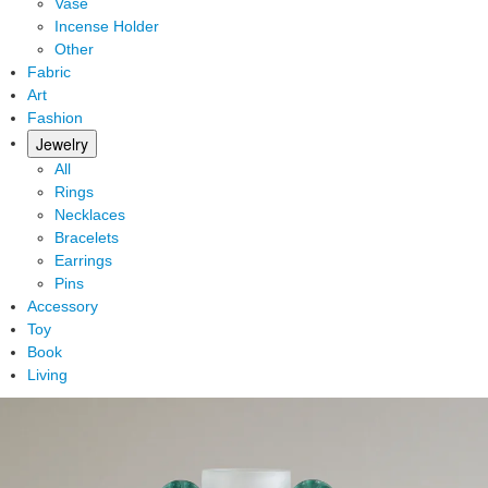
Vase
Incense Holder
Other
Fabric
Art
Fashion
Jewelry
All
Rings
Necklaces
Bracelets
Earrings
Pins
Accessory
Toy
Book
Living