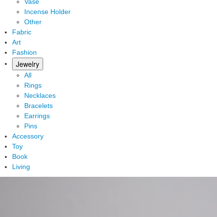
Vase
Incense Holder
Other
Fabric
Art
Fashion
Jewelry
All
Rings
Necklaces
Bracelets
Earrings
Pins
Accessory
Toy
Book
Living