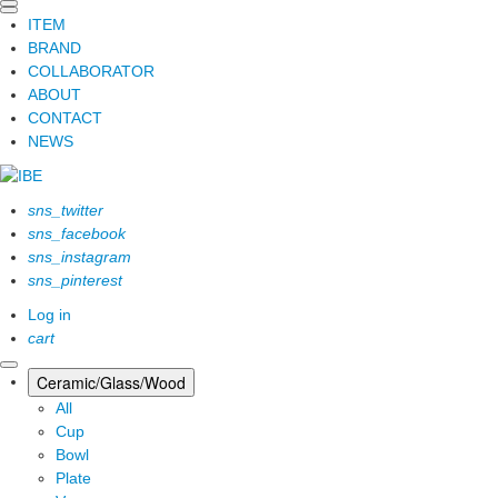
ITEM
BRAND
COLLABORATOR
ABOUT
CONTACT
NEWS
sns_twitter
sns_facebook
sns_instagram
sns_pinterest
Log in
cart
Ceramic/Glass/Wood
All
Cup
Bowl
Plate