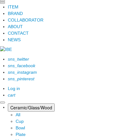
ITEM
BRAND
COLLABORATOR
ABOUT
CONTACT
NEWS
sns_twitter
sns_facebook
sns_instagram
sns_pinterest
Log in
cart
Ceramic/Glass/Wood
All
Cup
Bowl
Plate