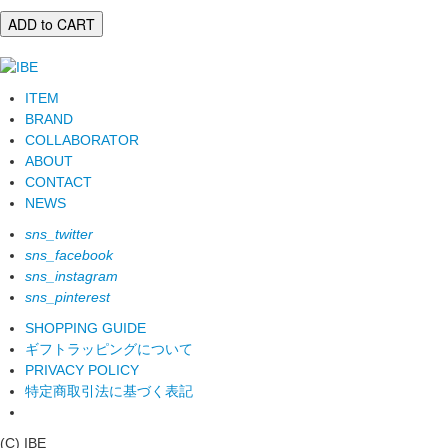
ADD to CART
ITEM
BRAND
COLLABORATOR
ABOUT
CONTACT
NEWS
sns_twitter
sns_facebook
sns_instagram
sns_pinterest
SHOPPING GUIDE
ギフトラッピングについて
PRIVACY POLICY
特定商取引法に基づく表記
(C) IBE