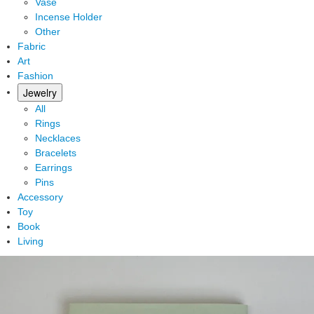
Vase
Incense Holder
Other
Fabric
Art
Fashion
Jewelry
All
Rings
Necklaces
Bracelets
Earrings
Pins
Accessory
Toy
Book
Living