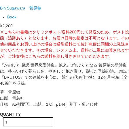
Bin Sugawara
菅原敏
Book
¥2,200
※こちらの書籍はクリックポスト/送料200円にて発送のため、ポスト投
函（追跡あり）となります。お届け日時の指定は不可となります。その
他の商品とお買い上げの場合は通常送料にて佐川急便に同梱の上発送さ
せていただきます。その場合、システム上、送料が二重に加算されます
が、ご注文後にこちらの送料を差し引きさせていただきます。
『かのひと 超訳 世界恋愛詩集』以来、3年ぶりとなる 菅原敏の新詩集
は、移ろいゆく暮らしを、やさしく 抱き寄せ、綴った季節の詩。 雑誌
『BRUTUS』での連載を中心に、 近年の代表作含む、12ヶ月×4編〔全
48編〕を収録。
著 菅原敏
出版 雷鳥社
仕様 A5判変形、上製、１C、p144、別丁・袋とじ付
QUANTITY