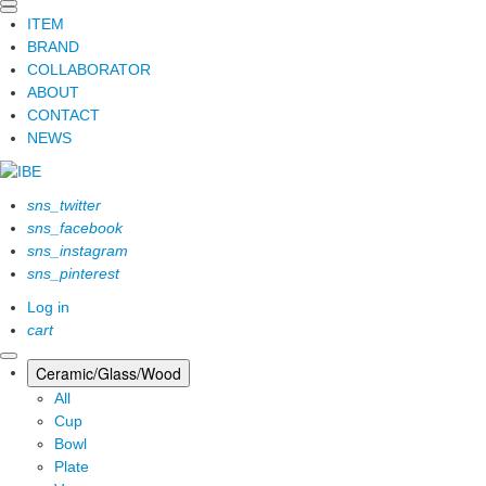
ITEM
BRAND
COLLABORATOR
ABOUT
CONTACT
NEWS
sns_twitter
sns_facebook
sns_instagram
sns_pinterest
Log in
cart
Ceramic/Glass/Wood
All
Cup
Bowl
Plate