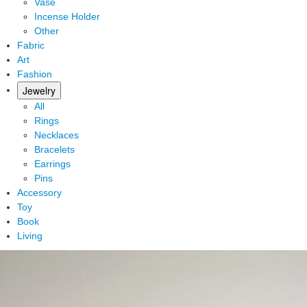
Vase
Incense Holder
Other
Fabric
Art
Fashion
Jewelry
All
Rings
Necklaces
Bracelets
Earrings
Pins
Accessory
Toy
Book
Living