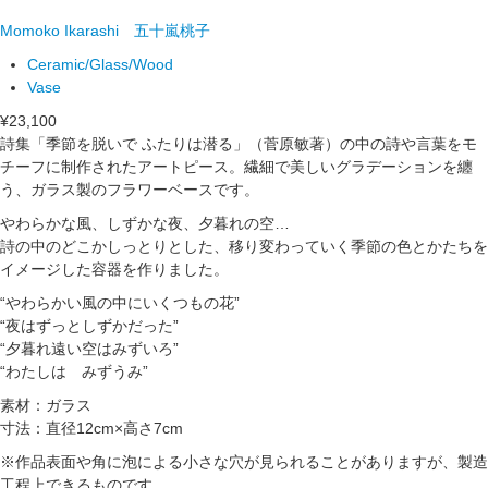
Momoko Ikarashi
五十嵐桃子
Ceramic/Glass/Wood
Vase
¥23,100
詩集「季節を脱いで ふたりは潜る」（菅原敏著）の中の詩や言葉をモ
チーフに制作されたアートピース。繊細で美しいグラデーションを纏
う、ガラス製のフラワーベースです。
やわらかな風、しずかな夜、夕暮れの空…
詩の中のどこかしっとりとした、移り変わっていく季節の色とかたちを
イメージした容器を作りました。
“やわらかい風の中にいくつもの花”
“夜はずっとしずかだった”
“夕暮れ遠い空はみずいろ”
“わたしは みずうみ”
素材：ガラス
寸法：直径12cm×高さ7cm
※作品表面や角に泡による小さな穴が見られることがありますが、製造
工程上できるものです。