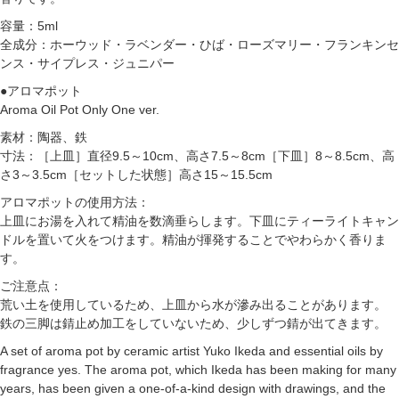
容量：5ml
全成分：ホーウッド・ラベンダー・ひば・ローズマリー・フランキンセ
ンス・サイプレス・ジュニパー
●アロマポット
Aroma Oil Pot Only One ver.
素材：陶器、鉄
寸法：［上皿］直径9.5～10cm、高さ7.5～8cm［下皿］8～8.5cm、高
さ3～3.5cm［セットした状態］高さ15～15.5cm
アロマポットの使用方法：
上皿にお湯を入れて精油を数滴垂らします。下皿にティーライトキャン
ドルを置いて火をつけます。精油が揮発することでやわらかく香りま
す。
ご注意点：
荒い土を使用しているため、上皿から水が滲み出ることがあります。
鉄の三脚は錆止め加工をしていないため、少しずつ錆が出てきます。
A set of aroma pot by ceramic artist Yuko Ikeda and essential oils by
fragrance yes. The aroma pot, which Ikeda has been making for many
years, has been given a one-of-a-kind design with drawings, and the