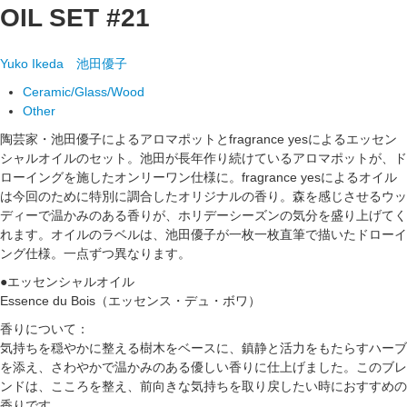
OIL SET #21
Yuko Ikeda
池田優子
Ceramic/Glass/Wood
Other
陶芸家・池田優子によるアロマポットとfragrance yesによるエッセン
シャルオイルのセット。池田が長年作り続けているアロマポットが、ド
ローイングを施したオンリーワン仕様に。fragrance yesによるオイル
は今回のために特別に調合したオリジナルの香り。森を感じさせるウッ
ディーで温かみのある香りが、ホリデーシーズンの気分を盛り上げてく
れます。オイルのラベルは、池田優子が一枚一枚直筆で描いたドローイ
ング仕様。一点ずつ異なります。
●エッセンシャルオイル
Essence du Bois（エッセンス・デュ・ボワ）
香りについて：
気持ちを穏やかに整える樹木をベースに、鎮静と活力をもたらすハーブ
を添え、さわやかで温かみのある優しい香りに仕上げました。このブレ
ンドは、こころを整え、前向きな気持ちを取り戻したい時におすすめの
香りです。