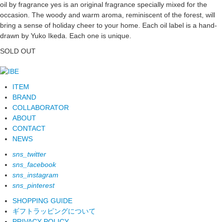
oil by fragrance yes is an original fragrance specially mixed for the
occasion. The woody and warm aroma, reminiscent of the forest, will
bring a sense of holiday cheer to your home. Each oil label is a hand-
drawn by Yuko Ikeda. Each one is unique.
SOLD OUT
ITEM
BRAND
COLLABORATOR
ABOUT
CONTACT
NEWS
sns_twitter
sns_facebook
sns_instagram
sns_pinterest
SHOPPING GUIDE
ギフトラッピングについて
PRIVACY POLICY