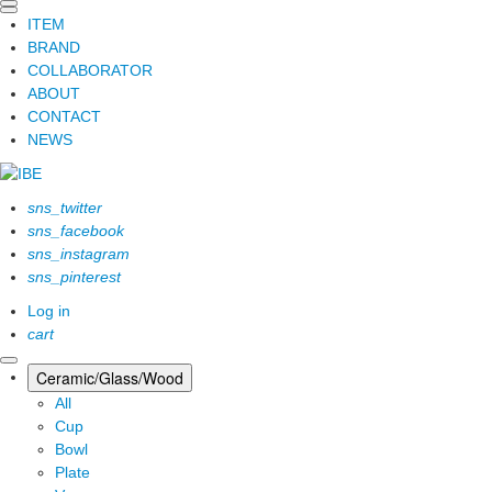
ITEM
BRAND
COLLABORATOR
ABOUT
CONTACT
NEWS
sns_twitter
sns_facebook
sns_instagram
sns_pinterest
Log in
cart
Ceramic/Glass/Wood
All
Cup
Bowl
Plate