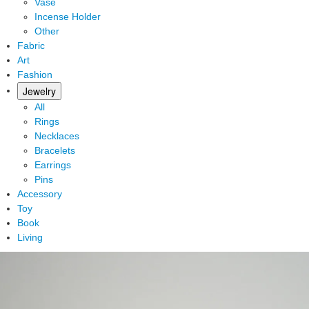
Vase
Incense Holder
Other
Fabric
Art
Fashion
Jewelry
All
Rings
Necklaces
Bracelets
Earrings
Pins
Accessory
Toy
Book
Living