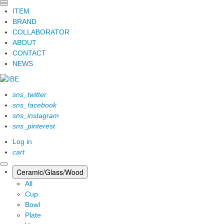
ITEM
BRAND
COLLABORATOR
ABOUT
CONTACT
NEWS
sns_twitter
sns_facebook
sns_instagram
sns_pinterest
Log in
cart
Ceramic/Glass/Wood
All
Cup
Bowl
Plate