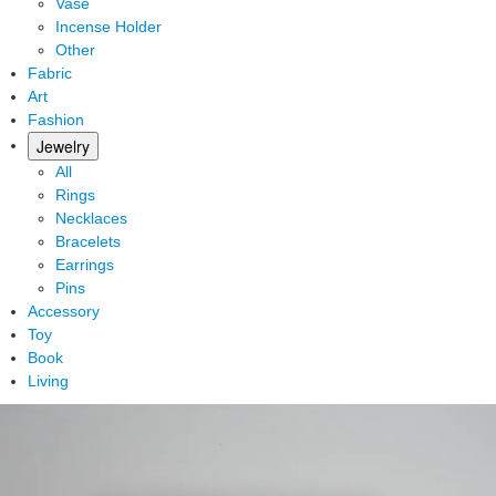
Vase
Incense Holder
Other
Fabric
Art
Fashion
Jewelry
All
Rings
Necklaces
Bracelets
Earrings
Pins
Accessory
Toy
Book
Living