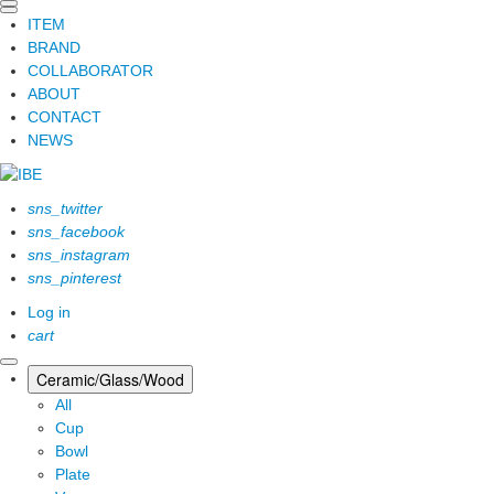
ITEM
BRAND
COLLABORATOR
ABOUT
CONTACT
NEWS
sns_twitter
sns_facebook
sns_instagram
sns_pinterest
Log in
cart
Ceramic/Glass/Wood
All
Cup
Bowl
Plate