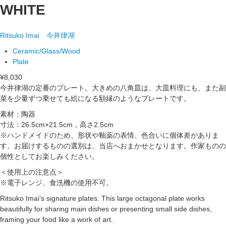
WHITE
Ritsuko Imai
今井律湖
Ceramic/Glass/Wood
Plate
¥8,030
今井律湖の定番のプレート。大きめの八角皿は、大皿料理にも、また副
菜を少量ずつ乗せても絵になる額縁のようなプレートです。
素材：陶器
寸法：26.5cm×21.5cm，高さ2.5cm
※ハンドメイドのため、形状や釉薬の表情、色合いに個体差がありま
す。お届けするものの選別は、当店へおまかせとなります。作家ものの
個性としてお楽しみください。
＜使用上の注意点＞
※電子レンジ、食洗機の使用不可。
Ritsuko Imai’s signature plates. This large octagonal plate works
beautifully for sharing main dishes or presenting small side dishes,
framing your food like a work of art.