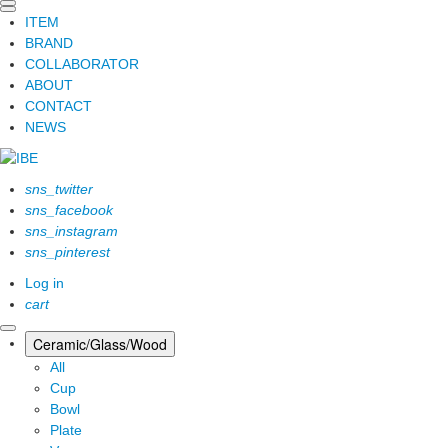
ITEM
BRAND
COLLABORATOR
ABOUT
CONTACT
NEWS
sns_twitter
sns_facebook
sns_instagram
sns_pinterest
Log in
cart
Ceramic/Glass/Wood
All
Cup
Bowl
Plate