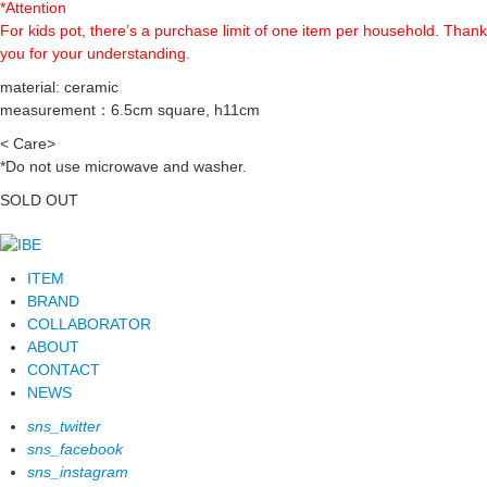
*Attention
For kids pot, there’s a purchase limit of one item per household. Thank
you for your understanding.
material: ceramic
measurement：6.5cm square, h11cm
< Care>
*Do not use microwave and washer.
SOLD OUT
ITEM
BRAND
COLLABORATOR
ABOUT
CONTACT
NEWS
sns_twitter
sns_facebook
sns_instagram