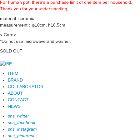
For human pot, there’s a purchase limit of one item per household.
Thank you for your understanding.
material: ceramic
measurement：φ10cm, h16.5cm
< Care>
*Do not use microwave and washer.
SOLD OUT
ITEM
BRAND
COLLABORATOR
ABOUT
CONTACT
NEWS
sns_twitter
sns_facebook
sns_instagram
sns_pinterest