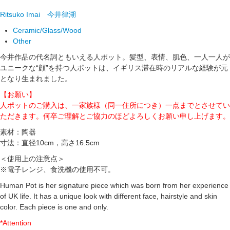
Ritsuko Imai
今井律湖
Ceramic/Glass/Wood
Other
今井作品の代名詞ともいえる人ポット。髪型、表情、肌色、一人一人が
ユニークな“顔”を持つ人ポットは、イギリス滞在時のリアルな経験が元
となり生まれました。
【お願い】
人ポットのご購入は、一家族様（同一住所につき）一点までとさせてい
ただきます。何卒ご理解とご協力のほどよろしくお願い申し上げます。
素材：陶器
寸法：直径10cm，高さ16.5cm
＜使用上の注意点＞
※電子レンジ、食洗機の使用不可。
Human Pot is her signature piece which was born from her experience
of UK life. It has a unique look with different face, hairstyle and skin
color. Each piece is one and only.
*Attention