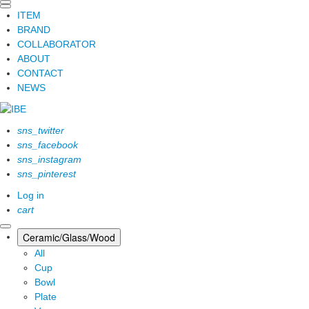
ITEM
BRAND
COLLABORATOR
ABOUT
CONTACT
NEWS
sns_twitter
sns_facebook
sns_instagram
sns_pinterest
Log in
cart
Ceramic/Glass/Wood
All
Cup
Bowl
Plate