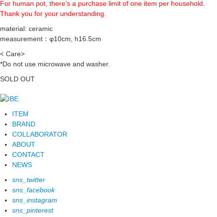
For human pot, there’s a purchase limit of one item per household.
Thank you for your understanding.
material: ceramic
measurement：φ10cm, h16.5cm
< Care>
*Do not use microwave and washer.
SOLD OUT
ITEM
BRAND
COLLABORATOR
ABOUT
CONTACT
NEWS
sns_twitter
sns_facebook
sns_instagram
sns_pinterest