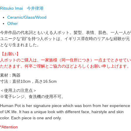
Ritsuko Imai
今井律湖
Ceramic/Glass/Wood
Other
今井作品の代名詞ともいえる人ポット。髪型、表情、肌色、一人一人が
ユニークな“顔”を持つ人ポットは、イギリス滞在時のリアルな経験が元
となり生まれました。
【お願い】
人ポットのご購入は、一家族様（同一住所につき）一点までとさせてい
ただきます。何卒ご理解とご協力のほどよろしくお願い申し上げます。
素材：陶器
寸法：直径10cm，高さ16.5cm
＜使用上の注意点＞
※電子レンジ、食洗機の使用不可。
Human Pot is her signature piece which was born from her experience
of UK life. It has a unique look with different face, hairstyle and skin
color. Each piece is one and only.
*Attention