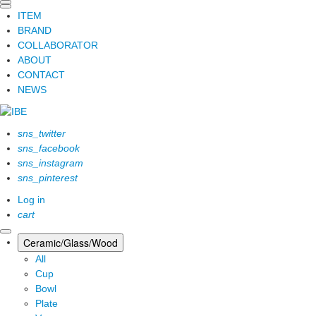
ITEM
BRAND
COLLABORATOR
ABOUT
CONTACT
NEWS
sns_twitter
sns_facebook
sns_instagram
sns_pinterest
Log in
cart
Ceramic/Glass/Wood
All
Cup
Bowl
Plate