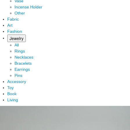
Vase
Incense Holder
Other
Fabric
Art
Fashion
Jewelry
All
Rings
Necklaces
Bracelets
Earrings
Pins
Accessory
Toy
Book
Living