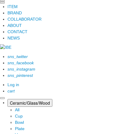
ITEM
BRAND
COLLABORATOR
ABOUT
CONTACT
NEWS
sns_twitter
sns_facebook
sns_instagram
sns_pinterest
Log in
cart
Ceramic/Glass/Wood
All
Cup
Bowl
Plate