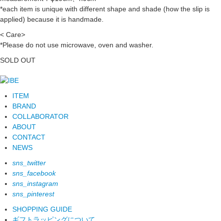
*each item is unique with different shape and shade (how the slip is
applied) because it is handmade.
< Care>
*Please do not use microwave, oven and washer.
SOLD OUT
ITEM
BRAND
COLLABORATOR
ABOUT
CONTACT
NEWS
sns_twitter
sns_facebook
sns_instagram
sns_pinterest
SHOPPING GUIDE
ギフトラッピングについて