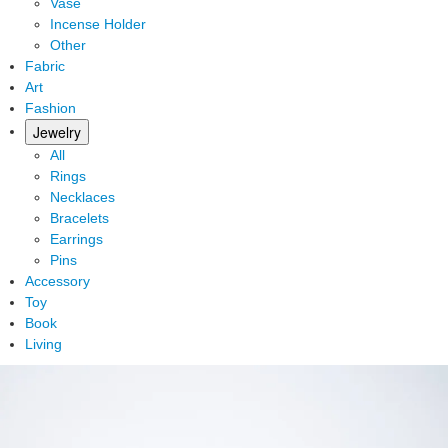
Vase
Incense Holder
Other
Fabric
Art
Fashion
Jewelry
All
Rings
Necklaces
Bracelets
Earrings
Pins
Accessory
Toy
Book
Living