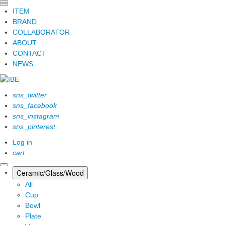
ITEM
BRAND
COLLABORATOR
ABOUT
CONTACT
NEWS
sns_twitter
sns_facebook
sns_instagram
sns_pinterest
Log in
cart
Ceramic/Glass/Wood
All
Cup
Bowl
Plate