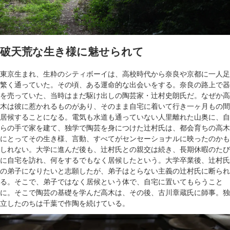
破天荒な生き様に魅せられて
東京生まれ、生粋のシティボーイは、高校時代から奈良や京都に一人足
繁く通っていた。その頃、ある運命的な出会いをする。奈良の路上で器
を売っていた、当時はまだ駆け出しの陶芸家・辻村史朗氏だ。なぜか高
木は彼に惹かれるものがあり、そのまま自宅に着いて行き一ヶ月もの間
居候することになる。電気も水道も通っていない人里離れた山奥に、自
らの手で家を建て、独学で陶芸を身につけた辻村氏は、都会育ちの高木
にとってその生き様、言動、すべてがセンセーショナルに映ったのかも
しれない。大学に進んだ後も、辻村氏との親交は続き、長期休暇のたび
に自宅を訪れ、何をするでもなく居候したという。大学卒業後、辻村氏
の弟子になりたいと志願したが、弟子はとらない主義の辻村氏に断られ
る。そこで、弟子ではなく居候という体で、自宅に置いてもらうこと
に。そこで陶芸の基礎を学んだ高木は、その後、古川章蔵氏に師事。独
立したのちは千葉で作陶を続けている。