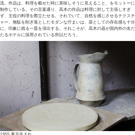
流。作品は、料理を載せた時に美味しそうに見えること、をモットーに
制作している。その言葉通り、高木の作品は料理に対して主張しすぎ
ず、主役の料理を際立たせる。それでいて、自然を感じさせるテクスチ
ャー、無駄を削ぎ落としたモダンな佇まいは、器としての存在感も十分
に、印象に残る一皿を演出する。それこそが、高木の器が国内外の名だ
たるホテルに採用されている所以だろう。
1955 東京生まれ