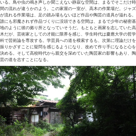
いる。鳥や虫の鳴き声しか聞こえない静寂な空間は、まるでそこだけ時
間の流れが違うかのよう。この家屋の一室が、高木の作業場だ。ジャズ
が流れる作業場は、足の踏み場もないほど作品や陶芸の道具が溢れる。
誰にも邪魔されず作品づくりに没頭できる空間は、まるで少年の秘密基
地のように彼の拠り所となっていそうだ。もともと画家を志していた高
木だが、芸術家としての才能に限界を感じ、学生時代は慶應大学の哲学
科で芸術論を専攻する。学芸員への道を模索するも、次第に理論だけを
振りかざすことに疑問を感じるようになり、改めて作り手になると心を
決める。そして高校時代から親交を深めていた陶芸家の影響もあり、陶
芸の道を志すことになる。