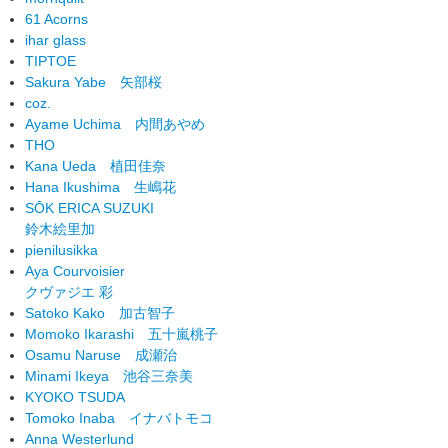
61 Acorns
ihar glass
TIPTOE
Sakura Yabe
矢部桜
coz.
Ayame Uchima
内間あやめ
THO
Kana Ueda
植田佳奈
Hana Ikushima
生嶋花
SŌK ERICA SUZUKI
鈴木絵里加
pienilusikka
Aya Courvoisier
クヴァジエ 彩
Satoko Kako
加古智子
Momoko Ikarashi
五十嵐桃子
Osamu Naruse
成瀬治
Minami Ikeya
池谷三奈美
KYOKO TSUDA
Tomoko Inaba
イナバトモコ
Anna Westerlund