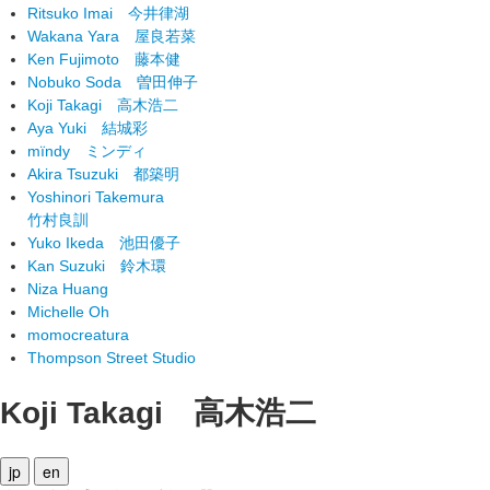
Ritsuko Imai
今井律湖
Wakana Yara
屋良若菜
Ken Fujimoto
藤本健
Nobuko Soda
曽田伸子
Koji Takagi
高木浩二
Aya Yuki
結城彩
mïndy
ミンディ
Akira Tsuzuki
都築明
Yoshinori Takemura
竹村良訓
Yuko Ikeda
池田優子
Kan Suzuki
鈴木環
Niza Huang
Michelle Oh
momocreatura
Thompson Street Studio
Koji Takagi
高木浩二
jp
en