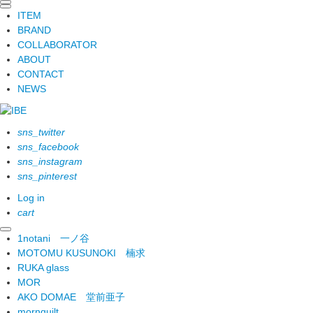
ITEM
BRAND
COLLABORATOR
ABOUT
CONTACT
NEWS
sns_twitter
sns_facebook
sns_instagram
sns_pinterest
Log in
cart
1notani
一ノ谷
MOTOMU KUSUNOKI
楠求
RUKA glass
MOR
AKO DOMAE
堂前亜子
mornquilt