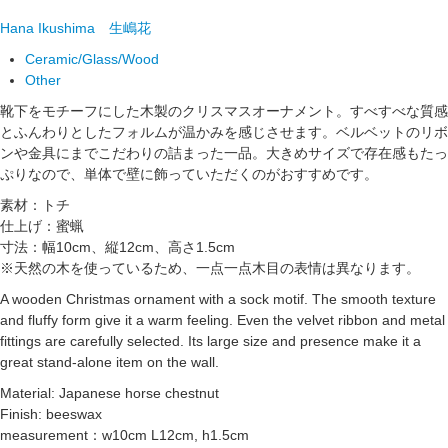
Hana Ikushima
生嶋花
Ceramic/Glass/Wood
Other
靴下をモチーフにした木製のクリスマスオーナメント。すべすべな質感
とふんわりとしたフォルムが温かみを感じさせます。ベルベットのリボ
ンや金具にまでこだわりの詰まった一品。大きめサイズで存在感もたっ
ぷりなので、単体で壁に飾っていただくのがおすすめです。
素材：トチ
仕上げ：蜜蝋
寸法：幅10cm、縦12cm、高さ1.5cm
※天然の木を使っているため、一点一点木目の表情は異なります。
A wooden Christmas ornament with a sock motif. The smooth texture
and fluffy form give it a warm feeling. Even the velvet ribbon and metal
fittings are carefully selected. Its large size and presence make it a
great stand-alone item on the wall.
Material: Japanese horse chestnut
Finish: beeswax
measurement：w10cm L12cm, h1.5cm