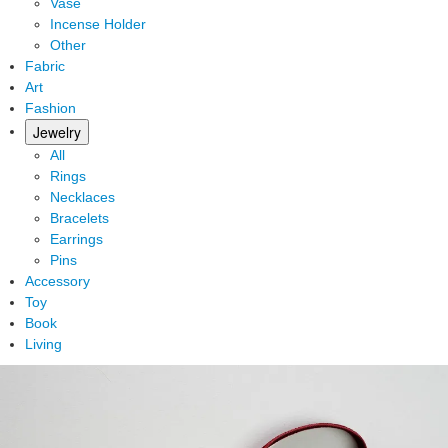
Vase
Incense Holder
Other
Fabric
Art
Fashion
Jewelry
All
Rings
Necklaces
Bracelets
Earrings
Pins
Accessory
Toy
Book
Living