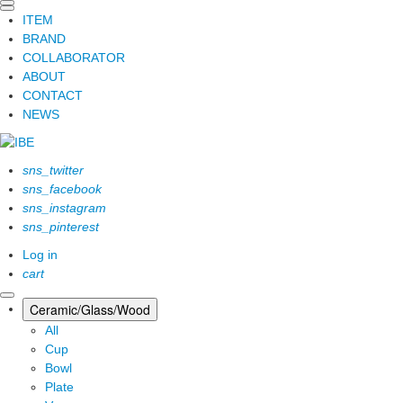
ITEM
BRAND
COLLABORATOR
ABOUT
CONTACT
NEWS
sns_twitter
sns_facebook
sns_instagram
sns_pinterest
Log in
cart
Ceramic/Glass/Wood
All
Cup
Bowl
Plate