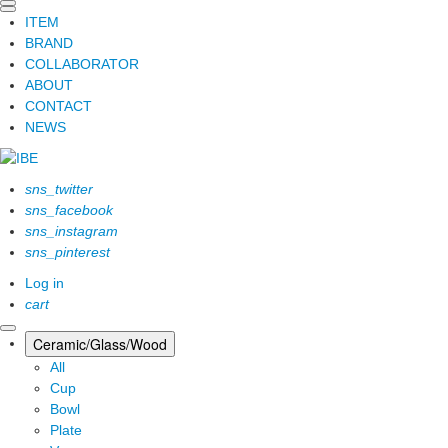
ITEM
BRAND
COLLABORATOR
ABOUT
CONTACT
NEWS
sns_twitter
sns_facebook
sns_instagram
sns_pinterest
Log in
cart
Ceramic/Glass/Wood
All
Cup
Bowl
Plate