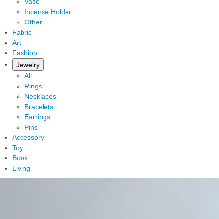
Vase
Incense Holder
Other
Fabric
Art
Fashion
Jewelry
All
Rings
Necklaces
Bracelets
Earrings
Pins
Accessory
Toy
Book
Living