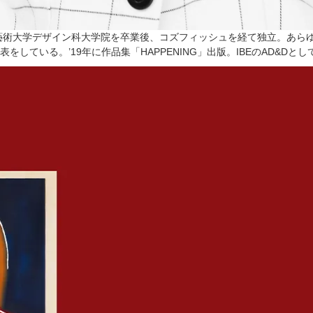
京藝術大学デザイン科大学院を卒業後、コズフィッシュを経て独立。あら
ている。’19年に作品集「HAPPENING」出版。IBEのAD&Dと