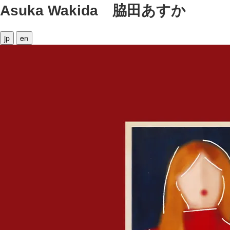
Asuka Wakida
脇田あすか
jp
en