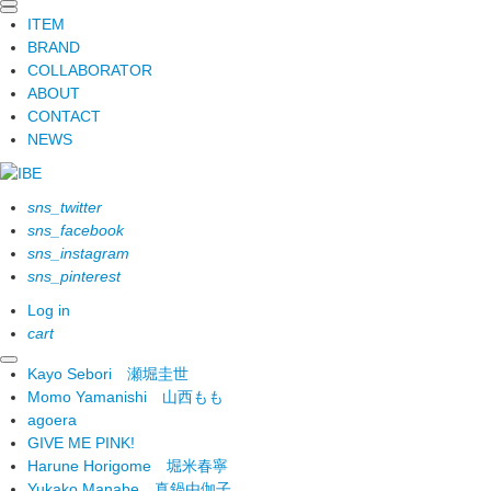
ITEM
BRAND
COLLABORATOR
ABOUT
CONTACT
NEWS
sns_twitter
sns_facebook
sns_instagram
sns_pinterest
Log in
cart
Kayo Sebori
瀬堀圭世
Momo Yamanishi
山西もも
agoera
GIVE ME PINK!
Harune Horigome
堀米春寧
Yukako Manabe
真鍋由伽子