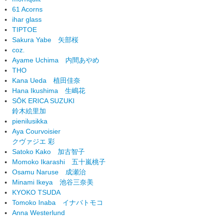
61 Acorns
ihar glass
TIPTOE
Sakura Yabe
矢部桜
coz.
Ayame Uchima
内間あやめ
THO
Kana Ueda
植田佳奈
Hana Ikushima
生嶋花
SŌK ERICA SUZUKI
鈴木絵里加
pienilusikka
Aya Courvoisier
クヴァジエ 彩
Satoko Kako
加古智子
Momoko Ikarashi
五十嵐桃子
Osamu Naruse
成瀬治
Minami Ikeya
池谷三奈美
KYOKO TSUDA
Tomoko Inaba
イナバトモコ
Anna Westerlund