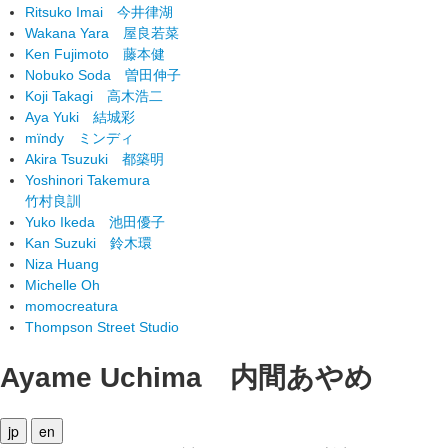
Ritsuko Imai
今井律湖
Wakana Yara
屋良若菜
Ken Fujimoto
藤本健
Nobuko Soda
曽田伸子
Koji Takagi
高木浩二
Aya Yuki
結城彩
mïndy
ミンディ
Akira Tsuzuki
都築明
Yoshinori Takemura
竹村良訓
Yuko Ikeda
池田優子
Kan Suzuki
鈴木環
Niza Huang
Michelle Oh
momocreatura
Thompson Street Studio
Ayame Uchima
内間あやめ
jp
en