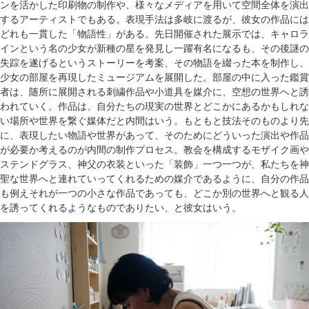
ンを活かした印刷物の制作や、様々なメディアを用いて空間全体を演出
するアーティストでもある。表現手法は多岐に渡るが、彼女の作品には
どれも一貫した「物語性」がある。先日開催された展示では、キャロラ
インという名の少女が新種の星を発見し一躍有名になるも、その後謎の
失踪を遂げるというストーリーを考案、その物語を綴った本を制作し、
少女の部屋を再現したミュージアムを展開した。部屋の中に入った鑑賞
者は、随所に展開される刺繍作品や小道具を媒介に、空想の世界へと誘
われていく。作品は、自分たちの現実の世界とどこかにあるかもしれな
い場所や世界を繋ぐ媒体だと内間はいう。もともと技法そのものより先
に、表現したい物語や世界があって、そのためにどういった演出や作品
が必要か考えるのが内間の制作プロセス。教会を構成するモザイク画や
ステンドグラス、神父の衣装といった「装飾」一つ一つが、私たちを神
聖な世界へと連れていってくれるための媒介であるように、自分の作品
も例えそれが一つの小さな作品であっても、どこか別の世界へと観る人
を誘ってくれるようなものでありたい、と彼女はいう。