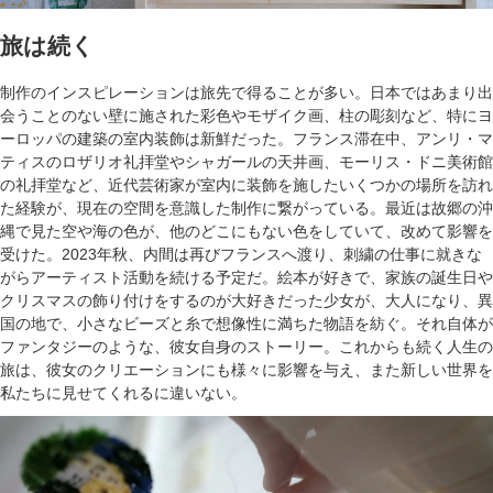
旅は続く
制作のインスピレーションは旅先で得ることが多い。日本ではあまり出
会うことのない壁に施された彩色やモザイク画、柱の彫刻など、特にヨ
ーロッパの建築の室内装飾は新鮮だった。フランス滞在中、アンリ・マ
ティスのロザリオ礼拝堂やシャガールの天井画、モーリス・ドニ美術館
の礼拝堂など、近代芸術家が室内に装飾を施したいくつかの場所を訪れ
た経験が、現在の空間を意識した制作に繋がっている。最近は故郷の沖
縄で見た空や海の色が、他のどこにもない色をしていて、改めて影響を
受けた。2023年秋、内間は再びフランスへ渡り、刺繍の仕事に就きな
がらアーティスト活動を続ける予定だ。絵本が好きで、家族の誕生日や
クリスマスの飾り付けをするのが大好きだった少女が、大人になり、異
国の地で、小さなビーズと糸で想像性に満ちた物語を紡ぐ。それ自体が
ファンタジーのような、彼女自身のストーリー。これからも続く人生の
旅は、彼女のクリエーションにも様々に影響を与え、また新しい世界を
私たちに見せてくれるに違いない。