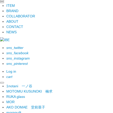
ITEM
BRAND
COLLABORATOR
ABOUT
CONTACT
NEWS
sns_twitter
sns_facebook
sns_instagram
sns_pinterest
Log in
cart
1notani
一ノ谷
MOTOMU KUSUNOKI
楠求
RUKA glass
MOR
AKO DOMAE
堂前亜子
mornquilt