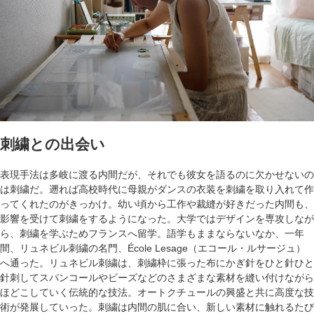
刺繍との出会い
表現手法は多岐に渡る内間だが、それでも彼女を語るのに欠かせないの
は刺繍だ。遡れば高校時代に母親がダンスの衣装を刺繍を取り入れて作
ってくれたのがきっかけ。幼い頃から工作や裁縫が好きだった内間も、
影響を受けて刺繍をするようになった。大学ではデザインを専攻しなが
ら、刺繍を学ぶためフランスへ留学。語学もままならないなか、一年
間、リュネビル刺繍の名門、École Lesage（エコール・ルサージュ）
へ通った。リュネビル刺繍は、刺繍枠に張った布にかぎ針をひと針ひと
針刺してスパンコールやビーズなどのさまざまな素材を縫い付けながら
ほどこしていく伝統的な技法。オートクチュールの興盛と共に高度な技
術が発展していった。刺繍は内間の肌に合い、新しい素材に触れるたび