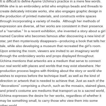
It is difficult to define Ayame Uchima’s practice in a mere few words.
While she is an embroidery artist who employs beads and threads to
create delicately intricate works, she also engages graphic design in
the production of printed materials, and constructs entire spaces
through incorporating a variety of media. Although her methods of
expression are diverse, all her works are consistent in their presence
of a “narrative.” In a recent exhibition, she invented a story about a girl
named Caroline who becomes famous after discovering a new kind of
star, yet then mysteriously disappears—producing a book that tells her
tale, while also developing a museum that recreated the girl’s room.
Upon entering the room, viewers are invited to an imaginary world
through the embroidery works and props displayed throughout.
Uchima mentions that artworks are a medium that serve to connect
our real world with places and worlds that may exist elsewhere. Her
production process begins with thinking about the story or world she
wishes to express before the technique itself, as well as the kind of
direction or artwork that is needed to achieve that. Just as each of the
“decorations” comprising a church, such as the mosaics, stained glass,
and priest's costume are mediums that transport us to a sacred world,
Uchima expresses the desire for her works, regardless of whether it
may be something small, to carry those who view them into some
other world.